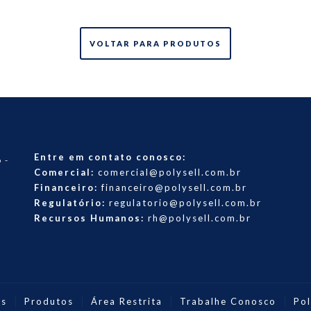
VOLTAR PARA PRODUTOS
Entre em contato conosco:
 -
Comercial:
comercial@polysell.com.br
Financeiro:
financeiro@polysell.com.br
Regulatório:
regulatorio@polysell.com.br
Recursos Humanos:
rh@polysell.com.br
os
Produtos
Área Restrita
Trabalhe Conosco
Pol