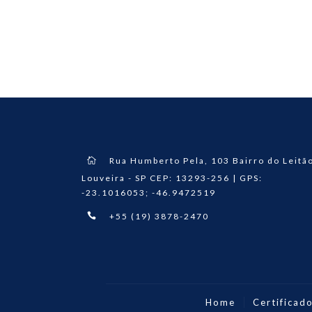
Rua Humberto Pela, 103 Bairro do Leitão
Louveira - SP CEP: 13293-256 | GPS:
-23.1016053; -46.9472519
+55 (19) 3878-2470
Home
Certificad