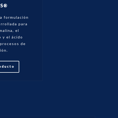
AS®
a formulación
rrollada para
malina, el
 y el ácido
 procesos de
ión.
roducto