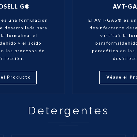
OSELL G®
AVT-G
G es una formulación
El AVT-GAS® es un
e desarrollada para
desinfectante desa
 la formalina, el
sustituir la for
dehído y el ácido
paraformaldehído
en los procesos de
peracético en los
infección.
desinfecc
 el Producto
Véase el P
Detergentes