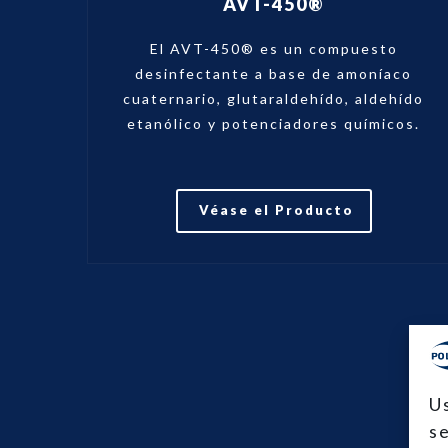
AVT-450®
El AVT-450® es un compuesto
desinfectante a base de amoníaco
cuaternario, glutaraldehído, aldehído
etanólico y potenciadores químicos.
Véase el Producto
U
s