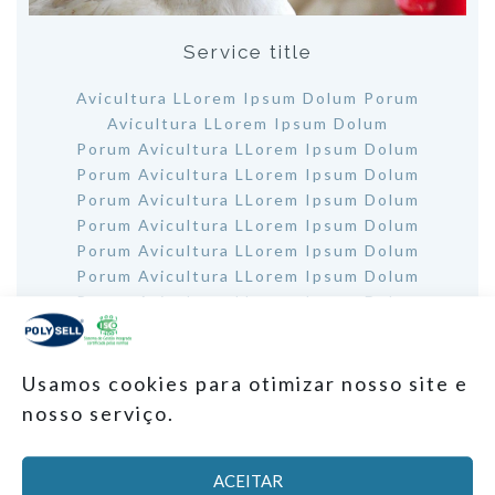
Service title
Avicultura LLorem Ipsum Dolum Porum
Avicultura LLorem Ipsum Dolum
Porum Avicultura LLorem Ipsum Dolum
Porum Avicultura LLorem Ipsum Dolum
Porum Avicultura LLorem Ipsum Dolum
Porum Avicultura LLorem Ipsum Dolum
Porum Avicultura LLorem Ipsum Dolum
Porum Avicultura LLorem Ipsum Dolum
Porum Avicultura LLorem Ipsum Dolum
Porum Avicultura LLorem Ipsum Dolum
Porum Avicultura LLorem Ipsum Dolum
Porum Avicultura LLorem Ipsum Dolum
Usamos cookies para otimizar nosso site e
Porum Avicultura LLorem Ipsum Dolum
nosso serviço.
Porum Avicultura LLorem Ipsum Dolum
Porum Avicultura LLorem Ipsum Dolum
Porum Avicultura LLorem Ipsum Dolum
ACEITAR