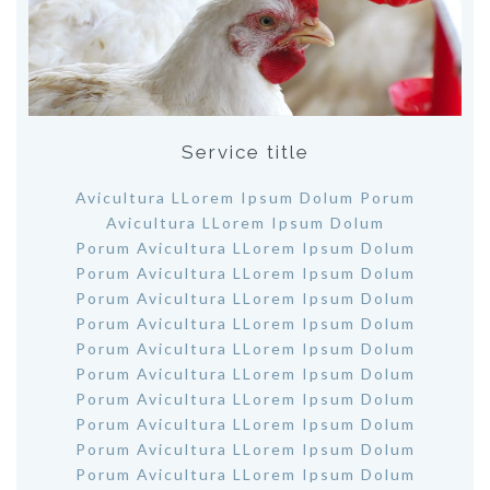
Service title
Avicultura LLorem Ipsum Dolum Porum
Avicultura LLorem Ipsum Dolum
Porum Avicultura LLorem Ipsum Dolum
Porum Avicultura LLorem Ipsum Dolum
Porum Avicultura LLorem Ipsum Dolum
Porum Avicultura LLorem Ipsum Dolum
Porum Avicultura LLorem Ipsum Dolum
Porum Avicultura LLorem Ipsum Dolum
Porum Avicultura LLorem Ipsum Dolum
Porum Avicultura LLorem Ipsum Dolum
Porum Avicultura LLorem Ipsum Dolum
Porum Avicultura LLorem Ipsum Dolum